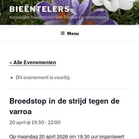
Ga
BIEËNTELERS
naar
Koninklijke Imkersbond Sint-Truiden en omstreken
de
inhoud
Menu
« Alle Evenementen
Dit evenement is voorbij.
Broedstop in de strijd tegen de
varroa
20 april @ 19:30
-
22:00
Op maandag 20 april 2026 om 19.30 uur organiseert