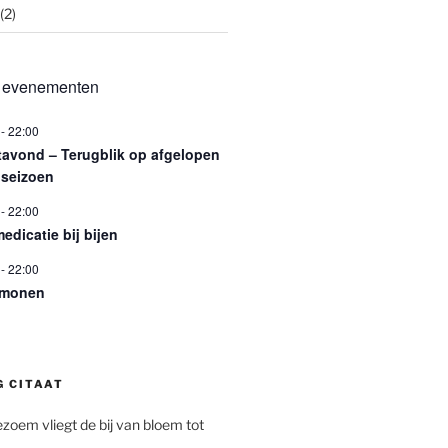
(2)
 evenementen
-
22:00
tavond – Terugblik op afgelopen
nseizoen
-
22:00
edicatie bij bijen
-
22:00
omonen
G CITAAT
ezoem vliegt de bij van bloem tot