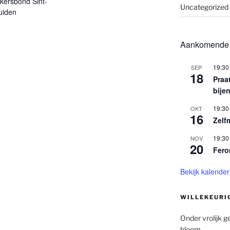
kersbond Sint-
Uncategorized
uiden
Aankomende
19:30
SEP
18
Praa
bije
19:30
OKT
16
Zelfm
19:30
NOV
20
Fer
Bekijk kalender
WILLEKEURI
Onder vrolijk g
bloem.