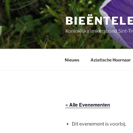
Ga
naar
BIEËNTEL
de
inhoud
Koninklijke Imkersbond Sint-T
Nieuws
Aziatische Hoornaar
« Alle Evenementen
Dit evenement is voorbij.