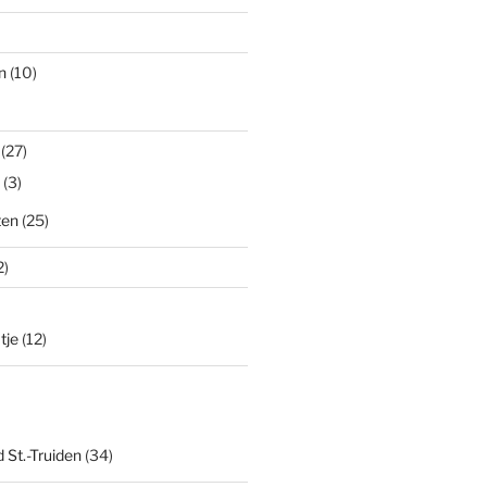
n
(10)
(27)
(3)
ten
(25)
2)
tje
(12)
 St.-Truiden
(34)