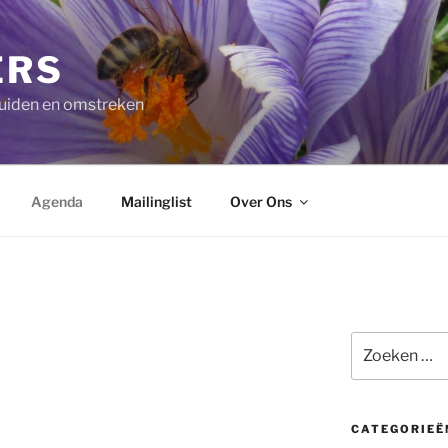
ERS
ruiden en omstreken
Agenda
Mailinglist
Over Ons
Zoeken
naar:
CATEGORIEË