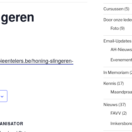
Cursussen
(5)
ngeren
Door onze lede
Foto
(9)
Email-Updates
AH-Nieuws
ieentelers.be/honing-slingeren-
Evenemen
In Memoriam
(
Kennis
(17)
Maandpraa
Nieuws
(37)
FAVV
(2)
ANISATOR
Imkersbond