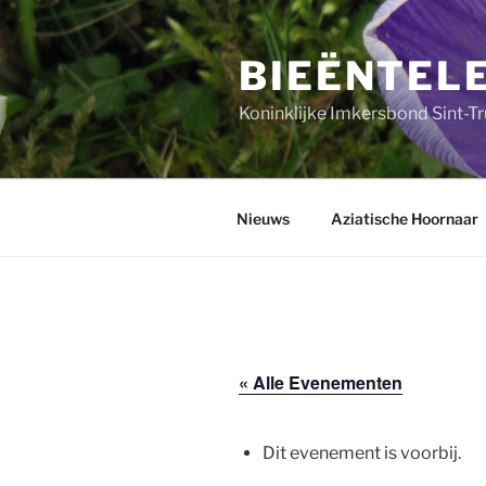
Ga
naar
BIEËNTEL
de
inhoud
Koninklijke Imkersbond Sint-T
Nieuws
Aziatische Hoornaar
« Alle Evenementen
Dit evenement is voorbij.