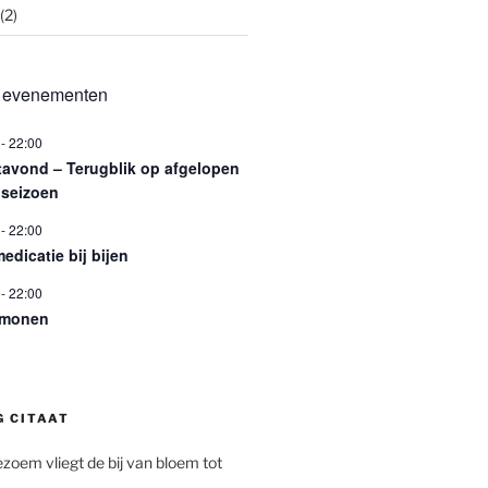
(2)
 evenementen
-
22:00
tavond – Terugblik op afgelopen
nseizoen
-
22:00
edicatie bij bijen
-
22:00
omonen
G CITAAT
ezoem vliegt de bij van bloem tot