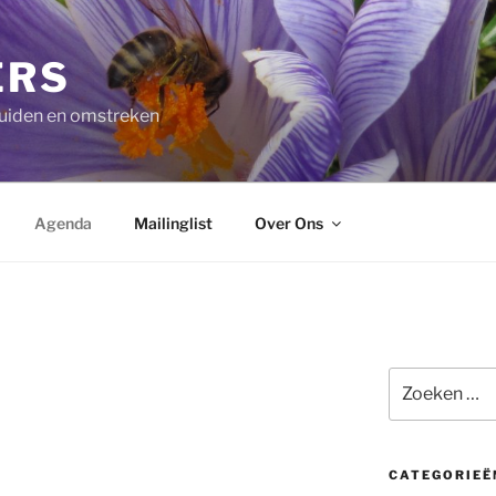
ERS
ruiden en omstreken
Agenda
Mailinglist
Over Ons
Zoeken
naar:
CATEGORIEË