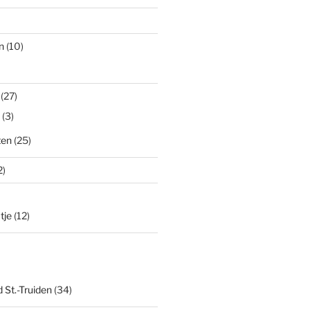
n
(10)
(27)
(3)
ten
(25)
2)
tje
(12)
 St.-Truiden
(34)