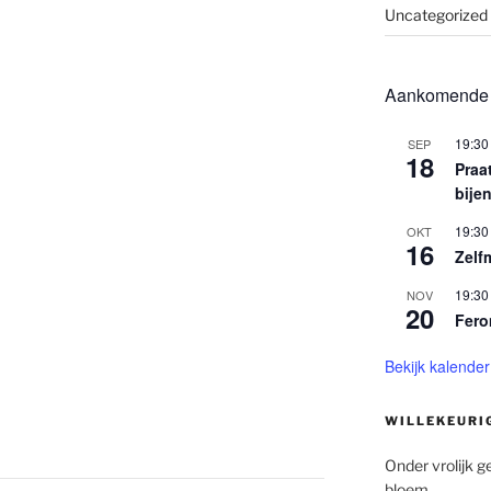
Uncategorized
Aankomende
19:30
SEP
18
Praa
bije
19:30
OKT
16
Zelfm
19:30
NOV
20
Fer
Bekijk kalender
WILLEKEURI
Onder vrolijk g
bloem.