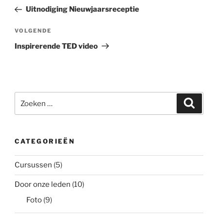
navigatie
bericht
Uitnodiging Nieuwjaarsreceptie
Volgend
VOLGENDE
bericht
Inspirerende TED video
Zoeken
Zoeke
naar:
CATEGORIEËN
Cursussen
(5)
Door onze leden
(10)
Foto
(9)