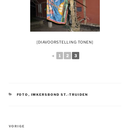
[DIAVOORSTELLING TONEN]
◄
1
2
3
CATEGORIEËN
FOTO
,
IMKERSBOND ST.-TRUIDEN
Bericht
Vorig
VORIGE