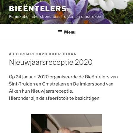
Ga
BIEËNTELERS
naar
Koninklijke Imkersbond Sint-Truiden en omstreken
de
inhoud
Menu
GEPLAATST
4 FEBRUARI 2020
DOOR
JOHAN
OP
Nieuwjaarsreceptie 2020
Op 24 januari 2020 organiseerde de Bieëntelers van
Sint-Truiden en Omstreken en De imkersbond van
Alken hun Nieuwjaarsreceptie.
Hieronder zijn de sfeerfoto’s te bezichtigen.