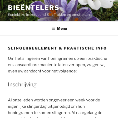
Ga
BIEËNTELERS
naar
Koninklijke Imkersbond Sint-Truiden en omstreken
de
inhoud
Menu
SLINGERREGLEMENT & PRAKTISCHE INFO
Om het slingeren van honingramen op een praktische
en aanvaardbare manier te laten verlopen, vragen wij
even uw aandacht voor het volgende:
Inschrijving
Al onze leden worden ongeveer een week voor de
eigenlijke slingerdag uitgenodigd om hun
honingramen te komen slingeren. Al naargelang de