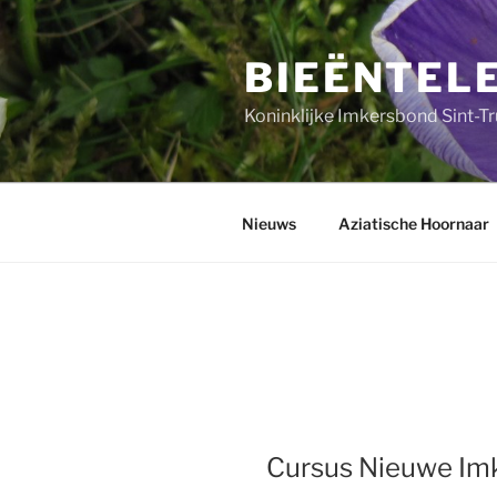
Ga
naar
BIEËNTEL
de
inhoud
Koninklijke Imkersbond Sint-T
Nieuws
Aziatische Hoornaar
Cursus Nieuwe Im