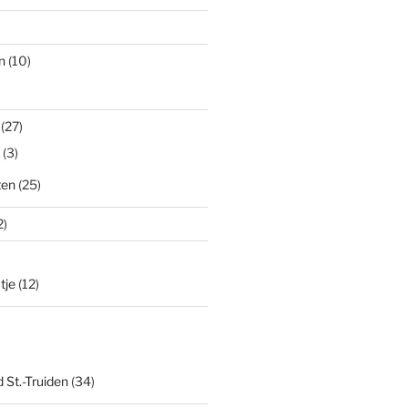
n
(10)
(27)
(3)
ten
(25)
2)
tje
(12)
 St.-Truiden
(34)