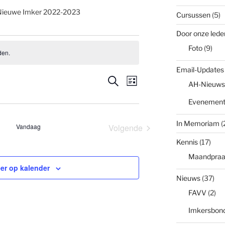
Nieuwe Imker 2022-2023
Cursussen
(5)
Door onze lede
Foto
(9)
den.
Email-Updates
E
E
Z
AH-Nieuws
L
o
v
i
v
e
Evenemen
j
k
e
s
e
e
t
In Memoriam
(
n
Vandaag
Volgende
n
n
Evenementen
e
Kennis
(17)
e
m
Maandpraa
er op kalender
m
e
Nieuws
(37)
n
e
FAVV
(2)
t
n
Imkersbond
w