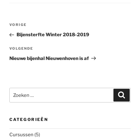
Bericht
Vorig
VORIGE
navigatie
bericht
Bijensterfte Winter 2018-2019
Volgend
VOLGENDE
bericht
Nieuwe bijenhal Nieuwenhoven is af
Zoeken
Zoeke
naar:
CATEGORIEËN
Cursussen
(5)