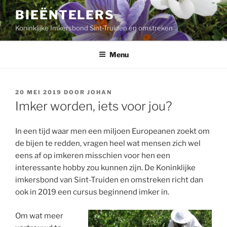
Ga
BIEËNTELERS
naar
Koninklijke Imkersbond Sint-Truiden en omstreken
de
inhoud
Menu
GEPLAATST
20 MEI 2019
DOOR
JOHAN
OP
Imker worden, iets voor jou?
In een tijd waar men een miljoen Europeanen zoekt om
de bijen te redden, vragen heel wat mensen zich wel
eens af op imkeren misschien voor hen een
interessante hobby zou kunnen zijn. De Koninklijke
imkersbond van Sint-Truiden en omstreken richt dan
ook in 2019 een cursus beginnend imker in.
Om wat meer