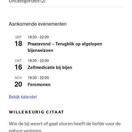
Uncategorized
(2)
Aankomende evenementen
19:30
-
22:00
SEP
18
Praatavond – Terugblik op afgelopen
bijenseizoen
19:30
-
22:00
OKT
16
Zelfmedicatie bij bijen
19:30
-
22:00
NOV
20
Feromonen
Bekijk kalender
WILLEKEURIG CITAAT
Wie de bij weert of gaat storen heeft de liefde voor de
natuur verloren.