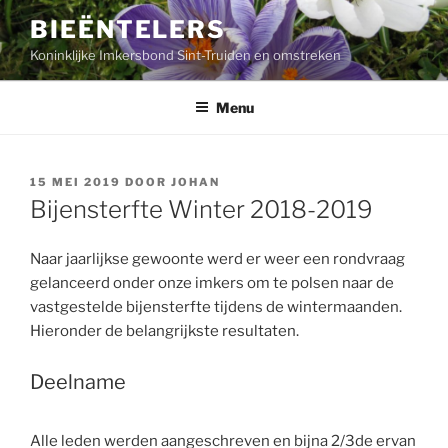
Ga
BIEËNTELERS
naar
Koninklijke Imkersbond Sint-Truiden en omstreken
de
inhoud
Menu
GEPLAATST
15 MEI 2019
DOOR
JOHAN
OP
Bijensterfte Winter 2018-2019
Naar jaarlijkse gewoonte werd er weer een rondvraag
gelanceerd onder onze imkers om te polsen naar de
vastgestelde bijensterfte tijdens de wintermaanden.
Hieronder de belangrijkste resultaten.
Deelname
Alle leden werden aangeschreven en bijna 2/3de ervan