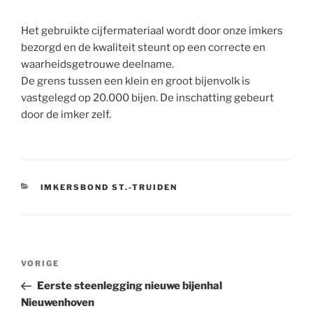
Het gebruikte cijfermateriaal wordt door onze imkers
bezorgd en de kwaliteit steunt op een correcte en
waarheidsgetrouwe deelname.
De grens tussen een klein en groot bijenvolk is
vastgelegd op 20.000 bijen. De inschatting gebeurt
door de imker zelf.
CATEGORIEËN
IMKERSBOND ST.-TRUIDEN
Bericht
Vorig
VORIGE
navigatie
bericht
Eerste steenlegging nieuwe bijenhal
Nieuwenhoven