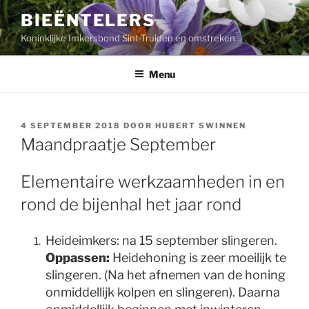
Ga
BIEËNTELERS
naar
Koninklijke Imkersbond Sint-Truiden en omstreken
de
inhoud
Menu
GEPLAATST
4 SEPTEMBER 2018
DOOR
HUBERT SWINNEN
OP
Maandpraatje September
Elementaire werkzaamheden in en
rond de bijenhal het jaar rond
Heideimkers: na 15 september slingeren.
Oppassen:
Heidehoning is zeer moeilijk te
slingeren. (Na het afnemen van de honing
onmiddellijk kolpen en slingeren). Daarna