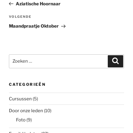
bericht
Aziatische Hoornaar
Volgend
VOLGENDE
bericht
Maandpraatje Oktober
Zoeken
Zoeke
naar:
CATEGORIEËN
Cursussen
(5)
Door onze leden
(10)
Foto
(9)